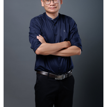
วัฒนธรรมและชาติพันธุ์
สังคมวัฒนธรรมคนพลัดถิ่น/ชายแดนศึกษา
รัฐชาติและภาวะข้ามชาติ
มานุษยวิทยานิเวศ