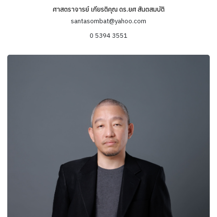
ศาสตราจารย์ เกียรติคุณ ดร.ยศ สันตสมบัติ
ข้อมูลความเชี่ยวชาญ
santasombat@yahoo.com
0 5394 3551
ความหลากหลายทางชีวภาพ องค์ความรู้ของท้องถิ่นและการพัฒนา
อย่างยั่งยืน
มานุษยวิทยาทางการเมือง (Political anthropology) ชนชั้นนำและ
อำนาจ
สังคมและวัฒนธรรมชาวนา ระบบการจัดการทรัพยากรธรรมชาติ
วนศาสตร์ชุมชน (community forestry)
มานุษยวิทยาจิตวิทยา (Psychological anthropology) การขัดเกลา
ทางสังคม (Socialization) สตรีและเพศวิถีเสรีนิยมใหม่
ความหลากหลายทางชีวภาพและภูมิปัญญาท้องถิ่นในเขตภูมิภาคลุ่มน้ำ
โขง (Biodiversity and Indigenous Knowledge in Mekong region)
ประเด็นปัญหาชายแดนและการข้ามพรมแดนในภูมิภาคเอเชียตะวันออก
เฉียงใต้ (Border and transnational issues in Southeast Asia)
จีนกับอุษาคเนย์