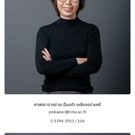
วัฒนธรรมศึกษา (เน้นสื่อและวัฒนธรรมสมัยนิยม)
ล้านนา-สิบสองปันนาคดีศึกษา
มานุษยวิทยาในอาณาบริเวณชายแดน
ศาสตราจารย์ ดร.ปิ่นแก้ว เหลืองอร่ามศรี
pinkaew.l@cmu.ac.th
0 5394 3553 / 106