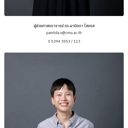
ผู้ช่วยศาสตราจารย์ ดร.ผานิตดา ไสยรส
panitda.s@cmu.ac.th
0 5394 3553 / 113
ข้อมูลความเชี่ยวชาญ
การเปลี่ยนแปลงทางสังคมและวัฒนธรรม ไทย-จีน
การพัฒนาและสิ่งแวดล้อม
กิจการเพื่อสังคม