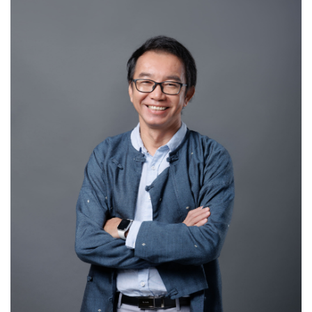
ข้อมูลความเชี่ยวชาญ
Sociological Theory
Sex and Religion
Metrosexual
Social and Culture Change
Globalization, Cyberspace
Research Methodology