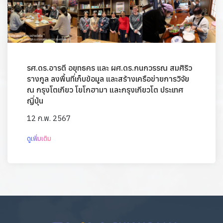
รศ.ดร.อารตี อยุทธคร และ ผศ.ดร.กนกวรรณ สมศิริว
รางกูล ลงพื้นที่เก็บข้อมูล และสร้างเครือข่ายการวิจัย
ณ กรุงโตเกียว โยโกฮามา และกรุงเกียวโต ประเทศ
ญี่ปุ่น
12 ก.พ. 2567
ดูเพิ่มเติม