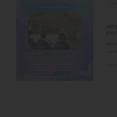
หลัก
หลัก
สาขาว
Bache
in AS
ดูเพิ่มเต