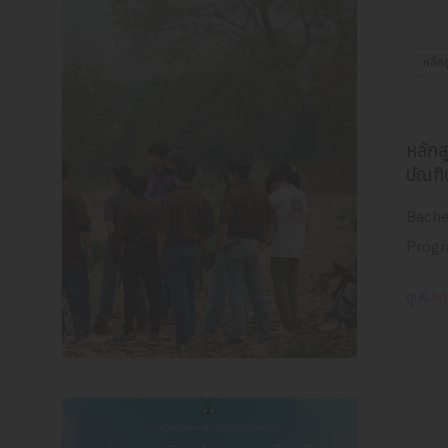
หลัก
หลัก
บัณฑิ
Bache
Progr
ดูเพิ่มเต