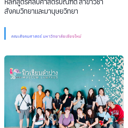
หลักสูตรศิลปศาสตรบัณฑิต สาขาวิชา
สังคมวิทยาและมานุษยวิทยา
คณะสังคมศาสตร์ มหาวิทยาลัยเชียงใหม่