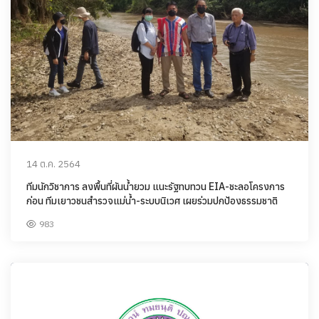
14 ต.ค. 2564
ทีมนักวิชาการ ลงพื้นที่ผันน้ำยวม แนะรัฐทบทวน EIA-ชะลอโครงการ
ก่อน ทีมเยาวชนสำรวจแม่น้ำ-ระบบนิเวศ เผยร่วมปกป้องธรรมชาติ
983