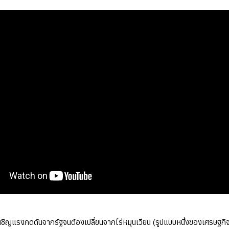
่เผชิญแรงกดดันจากรัฐจนต้องเปลี่ยนจากไร่หมุนเวียน (รูปแบบหนึ่งของเศรษฐกิจส