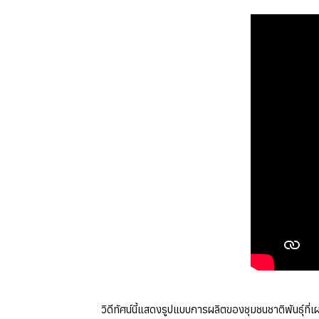
วิดีทัศน์นี้แสดงรูปแบบการผลิตของชุมชนชาติพันธุ์ที