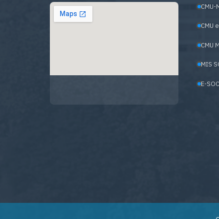
CMU-
CMU e
CMU M
MIS S
E-SOC