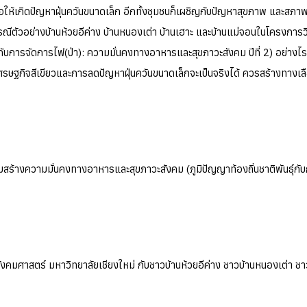
ให้เกิดปัญหาฝุ่นควันขนาดเล็ก อีกทั้งชุมชนก็เผชิญกับปัญหาสุขภาพ และสภาพดินท
ีตัวอย่างบ้านห้วยอีค่าง บ้านหนองเต่า บ้านเฮาะ และบ้านแม่จอนในโครงการวิ
กับการจัดการไฟ(ป่า): ความมั่นคงทางอาหารและสุขภาวะสังคม ปีที่ 2) อย่างไรก
้ เศรษฐกิจสีเขียวและการลดปัญหาฝุ่นควันขนาดเล็กจะเป็นจริงได้ ควรสร้างทางเ
ริมสร้างความมั่นคงทางอาหารและสุขภาวะสังคม (ภูมิปัญญาท้องถิ่นชาติพันธุ์
ังคมศาสตร์ มหาวิทยาลัยเชียงใหม่ กับชาวบ้านห้วยอีค่าง ชาวบ้านหนองเต่า ช