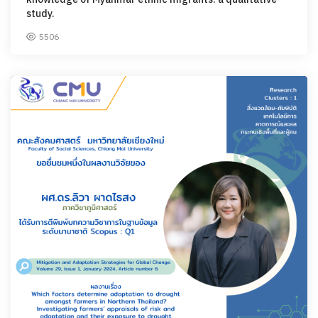
study.
5506