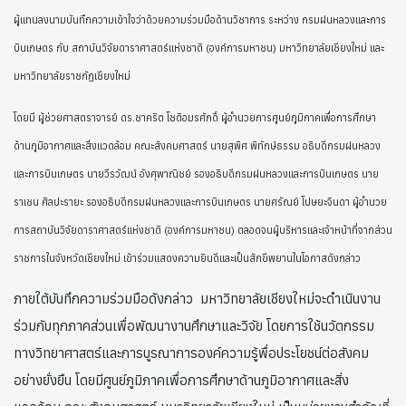
ผู้แทนลงนามบันทึกความเข้าใจว่าด้วยความร่วมมือด้านวิชาการ ระหว่าง กรมฝนหลวงและการ
บินเกษตร กับ สถาบันวิจัยดาราศาสตร์แห่งชาติ (องค์การมหาชน) มหาวิทยาลัยเชียงใหม่ และ
มหาวิทยาลัยราชภัฏเชียงใหม่
โดยมี ผู้ช่วยศาสตราจารย์ ดร.ชาคริต โชติอมรศักดิ์ ผู้อำนวยการศูนย์ภูมิภาคเพื่อการศึกษา
ด้านภูมิอากาศและสิ่งแวดล้อม คณะสังคมศาสตร์ นายสุพิศ พิทักษ์ธรรม อธิบดีกรมฝนหลวง
และการบินเกษตร นายวีรวัฒน์ อังศุพาณิชย์ รองอธิบดีกรมฝนหลวงและการบินเกษตร นาย
ราเชน ศิลปะรายะ รองอธิบดีกรมฝนหลวงและการบินเกษตร นายศรัณย์ โปษยะจินดา ผู้อำนวย
การสถาบันวิจัยดาราศาสตร์แห่งชาติ (องค์การมหาชน) ตลอดจนผู้บริหารและเจ้าหน้าที่จากส่วน
ราชการในจังหวัดเชียงใหม่ เข้าร่วมแสดงความยินดีและเป็นสักขีพยานในโอกาสดังกล่าว
ภายใต้บันทึกความร่วมมือดังกล่าว มหาวิทยาลัยเชียงใหม่จะดำเนินงาน
ร่วมกับทุกภาคส่วนเพื่อพัฒนางานศึกษาและวิจัย โดยการใช้นวัตกรรม
ทางวิทยาศาสตร์และการบูรณาการองค์ความรู้พื่อประโยชน์ต่อสังคม
อย่างยั่งยืน โดยมีศูนย์ภูมิภาคเพื่อการศึกษาด้านภูมิอากาศและสิ่ง