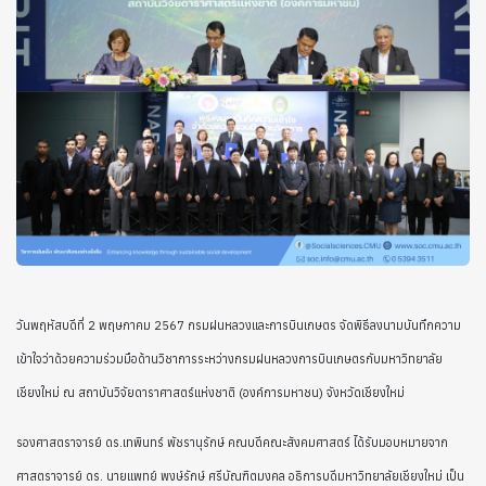
วันพฤหัสบดีที่ 2 พฤษภาคม 2567 กรมฝนหลวงและการบินเกษตร จัดพิธีลงนามบันทึกความ
เข้าใจว่าด้วยความร่วมมือด้านวิชาการระหว่างกรมฝนหลวงการบินเกษตรกับมหาวิทยาลัย
เชียงใหม่ ณ สถาบันวิจัยดาราศาสตร์แห่งชาติ (องค์การมหาชน) จังหวัดเชียงใหม่
รองศาสตราจารย์ ดร.เทพินทร์ พัชรานุรักษ์ คณบดีคณะสังคมศาสตร์ ได้รับมอบหมายจาก
ศาสตราจารย์ ดร. นายแพทย์ พงษ์รักษ์ ศรีบัณฑิตมงคล อธิการบดีมหาวิทยาลัยเชียงใหม่ เป็น