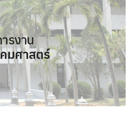
ิการงาน
คมศาสตร์