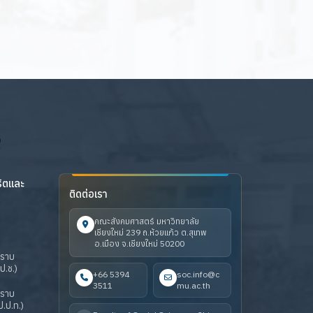
ริตและ
ติดต่อเรา
คณะสังคมศาสตร์ มหาวิทยาลัย
เชียงใหม่ 239 ถ.ห้วยแก้ว ต.สุเทพ
อ.เมือง จ.เชียงใหม่ 50200
ปราบ
ป.ช.)
+66 5394
soc.info@c
3511
mu.ac.th
ปราบ
.ป.ท.)