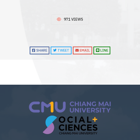
971 VIEWS
SHARE
TWEET
EMAIL
LINE