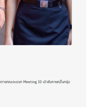
 โดยทางคณะจะแจก Meeting ID เข้าสัมภาษณ์ในกลุ่ม