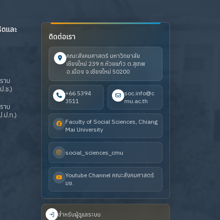
ริตและ
ติดต่อเรา
คณะสังคมศาสตร์ มหาวิทยาลัย
เชียงใหม่ 239 ถ.ห้วยแก้ว ต.สุเทพ
อ.เมือง จ.เชียงใหม่ 50200
ปราบ
ป.ช.)
+66 5394
soc.info@c
3511
mu.ac.th
ปราบ
.ป.ท.)
Faculty of Social Sciences, Chiang
Mai University
social_sciences_cmu
Youtube Channel คณะสังคมศาสตร์
มช.
สำหรับผู้ดูแลระบบ