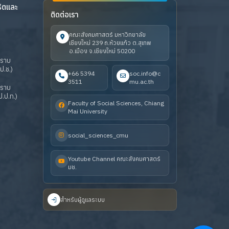
ริตและ
ติดต่อเรา
คณะสังคมศาสตร์ มหาวิทยาลัย
เชียงใหม่ 239 ถ.ห้วยแก้ว ต.สุเทพ
อ.เมือง จ.เชียงใหม่ 50200
ปราบ
ป.ช.)
+66 5394
soc.info@c
3511
mu.ac.th
ปราบ
.ป.ท.)
Faculty of Social Sciences, Chiang
Mai University
social_sciences_cmu
Youtube Channel คณะสังคมศาสตร์
มช.
สำหรับผู้ดูแลระบบ