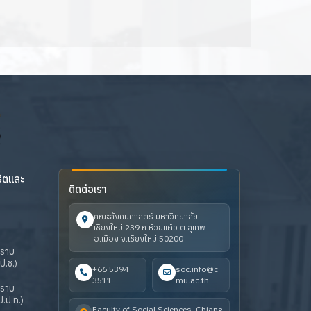
ริตและ
ติดต่อเรา
คณะสังคมศาสตร์ มหาวิทยาลัย
เชียงใหม่ 239 ถ.ห้วยแก้ว ต.สุเทพ
อ.เมือง จ.เชียงใหม่ 50200
ปราบ
ป.ช.)
+66 5394
soc.info@c
3511
mu.ac.th
ปราบ
.ป.ท.)
Faculty of Social Sciences, Chiang