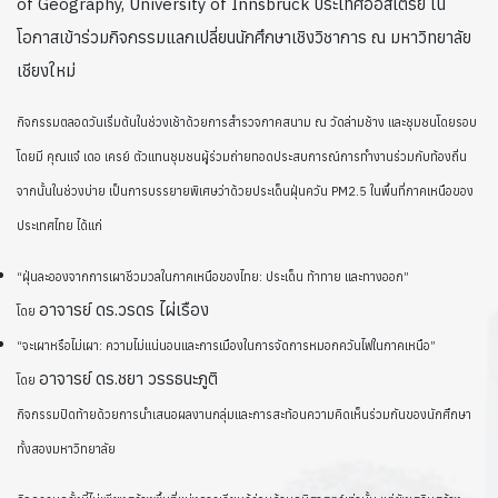
of Geography, University of Innsbruck ประเทศออสเตรีย ใน
โอกาสเข้าร่วมกิจกรรมแลกเปลี่ยนนักศึกษาเชิงวิชาการ ณ มหาวิทยาลัย
เชียงใหม่
กิจกรรมตลอดวันเริ่มต้นในช่วงเช้าด้วยการสำรวจภาคสนาม ณ วัดล่ามช้าง และชุมชนโดยรอบ
โดยมี คุณแจ๋ เดอ เครย์ ตัวแทนชุมชนผู้ร่วมถ่ายทอดประสบการณ์การทำงานร่วมกับท้องถิ่น
จากนั้นในช่วงบ่าย เป็นการบรรยายพิเศษว่าด้วยประเด็นฝุ่นควัน PM2.5 ในพื้นที่ภาคเหนือของ
ประเทศไทย ได้แก่
“ฝุ่นละอองจากการเผาชีวมวลในภาคเหนือของไทย: ประเด็น ท้าทาย และทางออก”
อาจารย์ ดร.วรดร ไผ่เรือง
โดย
“จะเผาหรือไม่เผา: ความไม่แน่นอนและการเมืองในการจัดการหมอกควันไฟในภาคเหนือ”
อาจารย์ ดร.ชยา วรรธนะภูติ
โดย
กิจกรรมปิดท้ายด้วยการนำเสนอผลงานกลุ่มและการสะท้อนความคิดเห็นร่วมกันของนักศึกษา
ทั้งสองมหาวิทยาลัย