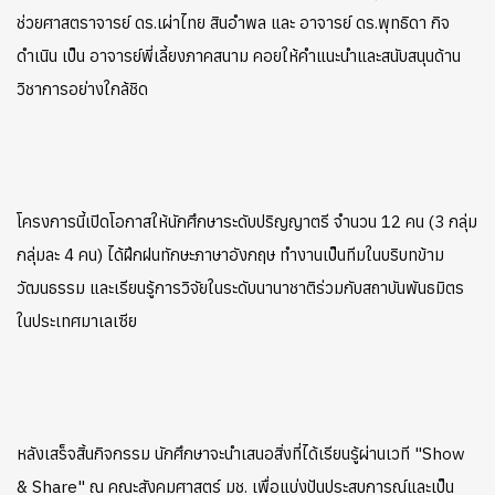
ช่วยศาสตราจารย์ ดร.เผ่าไทย สินอำพล และ อาจารย์ ดร.พุทธิดา กิจ
ดำเนิน เป็น อาจารย์พี่เลี้ยงภาคสนาม
คอยให้คำแนะนำและสนับสนุนด้าน
วิชาการอย่างใกล้ชิด
โครงการนี้เปิดโอกาสให้นักศึกษาระดับปริญญาตรี จำนวน 12 คน (3 กลุ่ม
กลุ่มละ 4 คน) ได้ฝึกฝนทักษะภาษาอังกฤษ
ทำงานเป็นทีมในบริบทข้าม
วัฒนธรรม และเรียนรู้การวิจัยในระดับนานาชาติร่วมกับสถาบันพันธมิตร
ในประเทศมาเลเซีย
หลังเสร็จสิ้นกิจกรรม นักศึกษาจะนำเสนอสิ่งที่ได้เรียนรู้ผ่านเวที "Show
& Share" ณ คณะสังคมศาสตร์ มช. เพื่อแบ่งปันประสบการณ์และเป็น