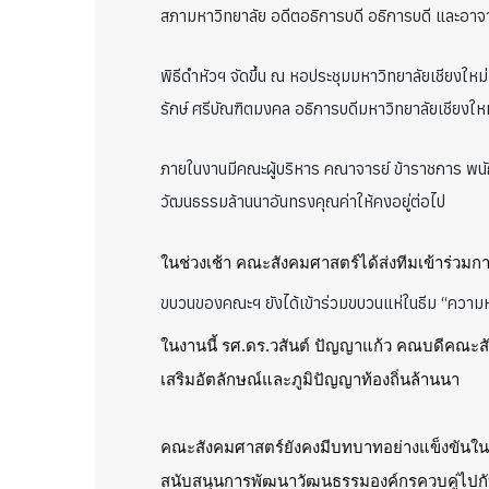
สภามหาวิทยาลัย อดีตอธิการบดี อธิการบดี และอาจา
พิธีดำหัวฯ จัดขึ้น ณ หอประชุมมหาวิทยาลัยเชียงให
รักษ์ ศรีบัณฑิตมงคล อธิการบดีมหาวิทยาลัยเชียง
ภายในงานมีคณะผู้บริหาร คณาจารย์ ข้าราชการ พนักง
วัฒนธรรมล้านนาอันทรงคุณค่าให้คงอยู่ต่อไป
ในช่วงเช้า คณะสังคมศาสตร์ได้ส่งทีมเข้าร่ว
ขบวนของคณะฯ ยังได้เข้าร่วมขบวนแห่ในธีม “ความห
ในงานนี้ รศ.ดร.วสันต์ ปัญญาแก้ว คณบดีคณะสัง
เสริมอัตลักษณ์และภูมิปัญญาท้องถิ่นล้านนา
คณะสังคมศาสตร์ยังคงมีบทบาทอย่างแข็งขันในก
สนับสนุนการพัฒนาวัฒนธรรมองค์กรควบคู่ไปกั