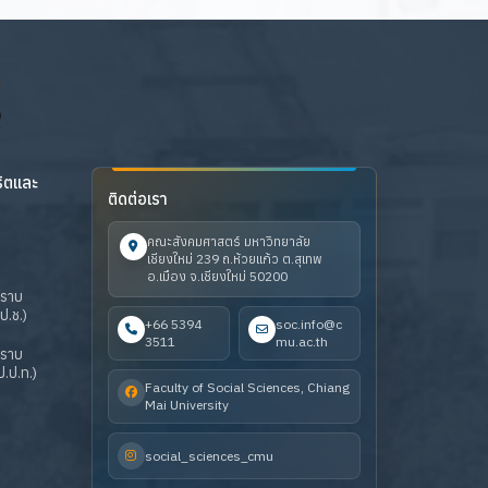
ริตและ
ติดต่อเรา
คณะสังคมศาสตร์ มหาวิทยาลัย
เชียงใหม่ 239 ถ.ห้วยแก้ว ต.สุเทพ
อ.เมือง จ.เชียงใหม่ 50200
ปราบ
ป.ช.)
+66 5394
soc.info@c
3511
mu.ac.th
ปราบ
.ป.ท.)
Faculty of Social Sciences, Chiang
Mai University
social_sciences_cmu