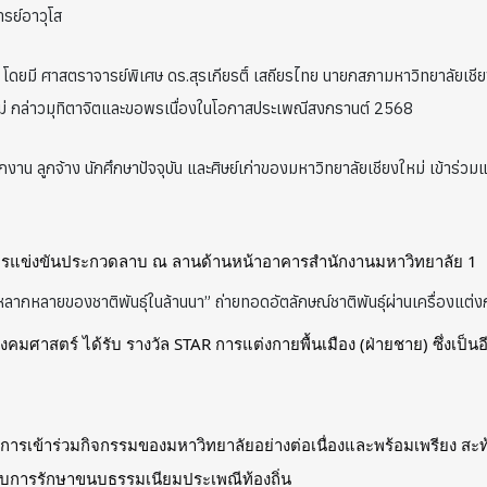
รย์อาวุโส
ม่ โดยมี ศาสตราจารย์พิเศษ ดร.สุรเกียรติ์ เสถียรไทย นายกสภามหาวิทยาลัยเ
ใหม่ กล่าวมุทิตาจิตและขอพรเนื่องในโอกาสประเพณีสงกรานต์ 2568
าน ลูกจ้าง นักศึกษาปัจจุบัน และศิษย์เก่าของมหาวิทยาลัยเชียงใหม่ เข้าร่ว
มการแข่งขันประกวดลาบ ณ ลานด้านหน้าอาคารสำนักงานมหาวิทยาลัย 1
ลากหลายของชาติพันธุ์ในล้านนา” ถ่ายทอดอัตลักษณ์ชาติพันธุ์ผ่านเครื่องแ
คมศาสตร์ ได้รับ รางวัล STAR การแต่งกายพื้นเมือง (ฝ่ายชาย) ซึ่งเป็
ารเข้าร่วมกิจกรรมของมหาวิทยาลัยอย่างต่อเนื่องและพร้อมเพรียง สะ
บการรักษาขนบธรรมเนียมประเพณีท้องถิ่น