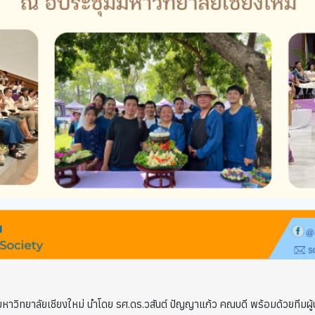
 มหาวิทยาลัยเชียงใหม่ นำโดย รศ.ดร.วสันต์ ปัญญาแก้ว คณบดี พร้อมด้วยทีมผ