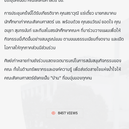
ประชุมคณบดี คณะสังคมศาสตร์ มช.
การประชุมครั้งนี้ได้รับเกียรติจาก คุณสราวุฒิ แซ่เตี๋ยว นายกสมาคม
นักศึกษาเก่าคณะสังคมศาสตร์ มช. พร้อมด้วย คุณธนวัฒน์ ยอดใจ คุณ
อนุชา สุนทรนันท์ และทีมสโมสรนักศึกษาคณะฯ ที่มาร่วมวางแผนเพื่อให้
กิจกรรมนี้เกิดขึ้นอย่างสมบูรณ์แบบ ตามขนบธรรมเนียมที่งดงาม และเปิด
โอกาสให้ทุกภาคส่วนมีส่วนร่วม
ศิษย์เก่าหลายท่านยังร่วมแสดงเจตนารมณ์ในการสนับสนุนกิจกรรมของ
คณะ ทั้งในด้านทรัพยากรและองค์ความรู้ เพื่อส่งต่อสายใยแห่งน้ำใจให้
คณะสังคมศาสตร์ยังคงเป็น "บ้าน" ที่อบอุ่นของทุกคน
8457 VIEWS