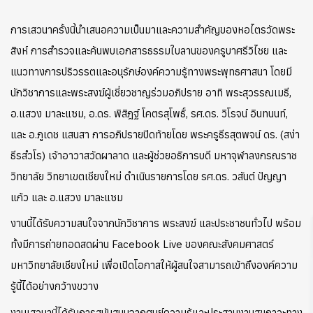
การเสวนาครั้งนี้นำเสนอความเป็นมาและความสำคัญของหอไตรวัดพระ
สิงห์ การสำรวจและค้นพบเอกสารธรรมใบลานของครูบาศรีวิไชย และ
แนวทางการปริวรรตและอนุรักษ์องค์ความรู้ทางพระพุทธศาสนา โดยมี
นักวิชาการและพระสงฆ์ผู้เชี่ยวชาญร่วมอภิปราย อาทิ พระสุวรรณเมธี,
อ.แสวง มาละแซม, อ.ดร. พิสิฎฐ์ โคตรสุโพธิ์, รศ.ดร. วิโรจน์ อินทนนท์,
และ อ.ภูเดช แสนสา การอภิปรายปิดท้ายโดย พระครูธีรสุตพจน์ ดร. (สง่า
ธีรสํวโร) เจ้าอาวาสวัดผาลาด และผู้ช่วยอธิการบดี มหาจุฬาลงกรณราช
วิทยาลัย วิทยาเขตเชียงใหม่ ดำเนินรายการโดย รศ.ดร. วสันต์ ปัญญา
แก้ว และ อ.แสวง มาละแซม
งานนี้ได้รับความสนใจจากนักวิชาการ พระสงฆ์ และประชาชนทั่วไป พร้อม
ทั้งมีการถ่ายทอดสดผ่าน Facebook Live ของคณะสังคมศาสตร์
มหาวิทยาลัยเชียงใหม่ เพื่อเปิดโอกาสให้ผู้สนใจสามารถเข้าถึงองค์ความ
รู้นี้ได้อย่างกว้างขวาง
งานเสวนานี้ได้รับการสนับสนุนจากศูนย์ความรู้และประสานงานสุขภาวะทาง