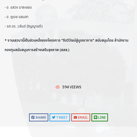
- อ. แสวง มาละแซม
- อ. ภูเดช แสนสา
- รศ.ดร. วสันต์ ปัญญาแก้ว
* งานเสวนานี้เป็นส่วนหนึ่งของโครงการ "จิตวิวัฒน์สู่บูรณาการ" สนับสนุนโดย สำนักงาน
กองทุนสนับสนุนการสร้างเสริมสุขภาพ (สสส.)
594 VIEWS
SHARE
TWEET
EMAIL
LINE