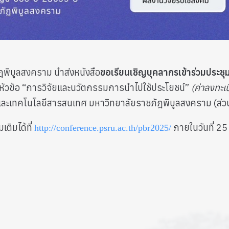
ฎพิบูลสงคราม นำส่งหนังสือ
ขอเรียนเชิญบุคลากรเข้าร่วมประ
หัวข้อ “การวิจัยและนวัตกรรมการนำไปใช้ประโยชน์”
(ค่าลงทะ
และเทคโนโลยีสารสนเทศ มหาวิทยาลัยราชภัฎพิบูลสงคราม (ส่ว
ติมได้ที่
ภายในวันที่ 2
http://conference.psru.ac.th/pbr2025/