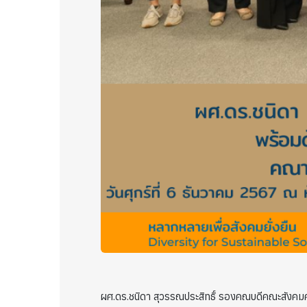
ผศ.ดร.ชนิดา สุวรรณประสิทธิ์ รองคณบดีคณะสังคม