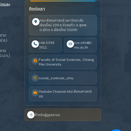
ริตและ
ติดต่อเรา
คณะสังคมศาสตร์ มหาวิทยาลัย
เชียงใหม่ 239 ถ.ห้วยแก้ว ต.สุเทพ
อ.เมือง จ.เชียงใหม่ 50200
ปราบ
ป.ช.)
+66 5394
soc.info@c
3511
mu.ac.th
ปราบ
.ป.ท.)
Faculty of Social Sciences, Chiang
Mai University
social_sciences_cmu
Youtube Channel คณะสังคมศาสตร์
มช.
สำหรับผู้ดูแลระบบ