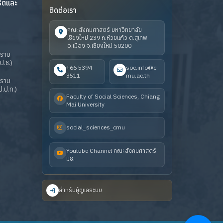
ริตและ
ติดต่อเรา
คณะสังคมศาสตร์ มหาวิทยาลัย
เชียงใหม่ 239 ถ.ห้วยแก้ว ต.สุเทพ
อ.เมือง จ.เชียงใหม่ 50200
ปราบ
ป.ช.)
+66 5394
soc.info@c
3511
mu.ac.th
ปราบ
.ป.ท.)
Faculty of Social Sciences, Chiang
Mai University
social_sciences_cmu
Youtube Channel คณะสังคมศาสตร์
มช.
สำหรับผู้ดูแลระบบ