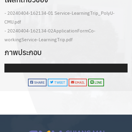
- 20240404-162134-01 Service-LearningTrip_PolyU-
CMU.pdf
- 20240404-162134-02ApplicationFormCo-
workingService-LearningTrip.pdf
ภาพประกอบ
SHARE
TWEET
EMAIL
LINE