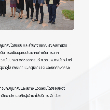
ับภูมิทัศน์โดยรอบ และสำนักงานคณะสังคมศาสตร์
ได้รับการสนับสนุนงบประมาณดำเนินการจาก
วศน์ นันทจิต อดีตอธิการบดี ศ.ดร.นพ.พงษ์รักษ์ ศรี
าวุโส ศิษย์เก่า แขกผู้มีเกียรติ และนักศึกษาคณะ
ระกอบกับภูมิทัศน์และสภาพแวดล้อมโดยรอบห้อง
ทยาลัย รวมถึงผู้เข้ามาใช้บริการ อีกด้วย