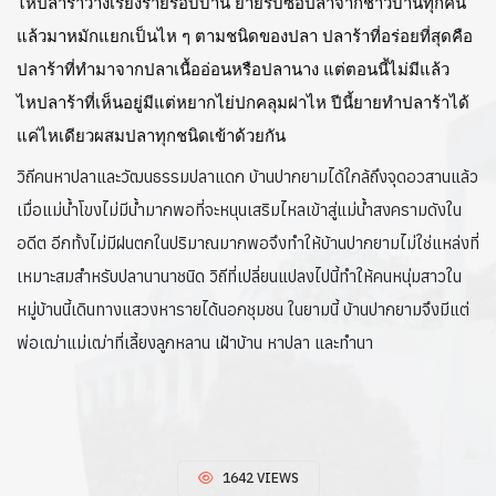
ไหปลาร้าวางเรียงรายรอบบ้าน ยายรับซื้อปลาจากชาวบ้านทุกคน 
แล้วมาหมักแยกเป็นไห ๆ ตามชนิดของปลา ปลาร้าที่อร่อยที่สุดคือ 
ปลาร้าที่ทำมาจากปลาเนื้ออ่อนหรือปลานาง แต่ตอนนี้ไม่มีแล้ว 
ไหปลาร้าที่เห็นอยู่มีแต่หยากไย่ปกคลุมฝาไห ปีนี้ยายทำปลาร้าได้
แค่ไหเดียวผสมปลาทุกชนิดเข้าด้วยกัน
วิถีคนหาปลาและวัฒนธรรมปลาแดก บ้านปากยามได้ใกล้ถึงจุดอวสานแล้ว 
เมื่อแม่น้ำโขงไม่มีน้ำมากพอที่จะหนุนเสริมไหลเข้าสู่แม่น้ำสงครามดังใน
อดีต อีกทั้งไม่มีฝนตกในปริมาณมากพอจึงทำให้บ้านปากยามไม่ใช่แหล่งที่
เหมาะสมสำหรับปลานานาชนิด วิถีที่เปลี่ยนแปลงไปนี้ทำให้คนหนุ่มสาวใน
หมู่บ้านนี้เดินทางแสวงหารายได้นอกชุมชน ในยามนี้ บ้านปากยามจึงมีแต่
พ่อเฒ่าแม่เฒ่าที่เลี้ยงลูกหลาน เฝ้าบ้าน หาปลา และทำนา
1642 VIEWS