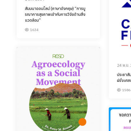
สัมมนาออนไลน์ (ภาษาอังกฤษ) “การบู
รณาการสุขภาพเข้ากับการวิจัยด้านสิ่ง
แวดล้อม”
1634
24 พ.ย.
ประชาสัม
ฝรั่งเศส
1586