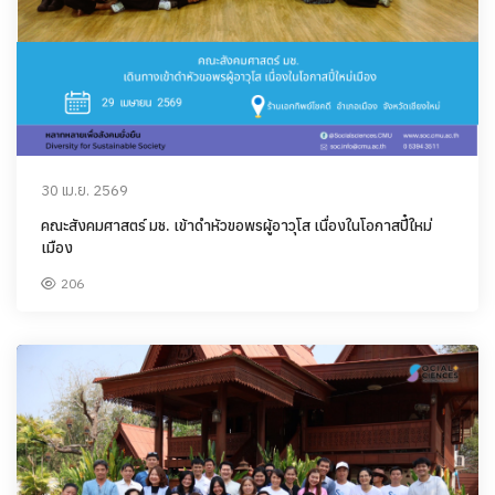
30 เม.ย. 2569
คณะสังคมศาสตร์ มช. เข้าดำหัวขอพรผู้อาวุโส เนื่องในโอกาสปี๋ใหม่
เมือง
206