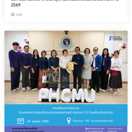
2569
191