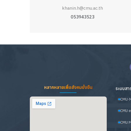
khanin.h@cmu.ac.th
053943523
หลากหลายเพื่อสังคมยั่งยืน
ระบบสาร
CMU-
CMU e
CMU M